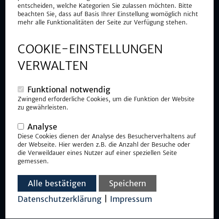
entscheiden, welche Kategorien Sie zulassen möchten. Bitte
übernommen werden.
beachten Sie, dass auf Basis Ihrer Einstellung womöglich nicht
mehr alle Funktionalitäten der Seite zur Verfügung stehen.
Unser Unternehmen ist kompakt genug, um schnell und flexibel auf
dynamische Bedarfe eingehen zu können - und groß genug, um auch
mehrere anspruchsvolle Projekte als Serienfertigung umzusetzen.
COOKIE-EINSTELLUNGEN
Unsere Produktions- und Lagerflächen sind so großzügig bemessen,
dass eine lückenlose Materialbevorratung jederzeit sichergestellt
VERWALTEN
werden kann. Manche Ladungsträger, speziell bei der Serienfertigung
von Großteilen, sind gigantisch. Die hierfür benötigen
Platzverhältnisse sind bei CONCAD jedoch gegeben - was die
Funktional notwendig
komplette Produktionslogistik wesentlich vereinfacht.
Zwingend erforderliche Cookies, um die Funktion der Website
zu gewährleisten.
Versierter Systempartner für die
Serienfertigung
Analyse
Diese Cookies dienen der Analyse des Besucherverhaltens auf
der Webseite. Hier werden z.B. die Anzahl der Besuche oder
die Verweildauer eines Nutzer auf einer speziellen Seite
Auf Wunsch agieren wir als Systempartner, der hauptverantwortlich
gemessen.
weitere Zulieferer, etwa im Bereich der Oberflächenveredelung,
organisiert und steuert. Die Fertigungstiefe bei CONCAD ist exorbitant.
Alle bestätigen
Speichern
Nur einzelne Prozesse wie die KLT-Beschichtung lagern wir
entsprechend an auditierte oder zertifizierte, externe Partner aus.
Datenschutzerklärung
|
Impressum
Selbstverständlich können wir ebenso die Qualitätssicherung
übernehmen und Erstmusterprüfberichte erstellen.