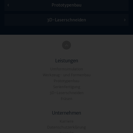
Prototypenbau
3D-Laserschneiden
Leistungen
Umformsimulation
Werkzeug- und Formenbau
Prototypenbau
Serienfertigung
3D-Laserschneiden
Fräsen
Unternehmen
Karriere
Datenschutzerklärung