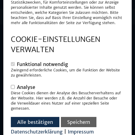
Statistikzwecken, für Komforteinstellungen oder zur Anzeige
personalisierter Inhalte genutzt werden. Sie können selbst
entscheiden, welche Kategorien Sie zulassen möchten. Bitte
CONCAD - Aktuell
beachten Sie, dass auf Basis Ihrer Einstellung womöglich nicht
mehr alle Funktionalitäten der Seite zur Verfügung stehen.
Team CONCAD unterwegs
COOKIE-EINSTELLUNGEN
VERWALTEN
Zu einer Werksführung bei unserem Partner WAGON
Automotive GmbH waren die Mitarbeiter der CONCAD
Funktional notwendig
GmbH am 04.07.2023 geladen.
Zwingend erforderliche Cookies, um die Funktion der Website
Bereits um 07.00 Uhr war Abfahrt mit dem Bus in Walldürn.
zu gewährleisten.
Unterwegs wurde eine kurze Frühstückspause eingelegt. Um 10:30
Uhr startete die 2 1/2 stündige hochinteressante Führung durch die
Analyse
Produktionshallen der WAGON Automotive GmbH in Nagold. Nach der
Diese Cookies dienen der Analyse des Besucherverhaltens auf
Rückfahrt ließ man den Tag bei einem gemeinsamen Abendessen im
der Webseite. Hier werden z.B. die Anzahl der Besuche oder
Gasthaus "Zum Ochsen" in Höpfingen ausklingen.
die Verweildauer eines Nutzer auf einer speziellen Seite
gemessen.
Bereits am Freitag, 30.06.2023 war unsere Werksfussballmannschaft
beim Sportfest des FC Donebach im Einsatz. In einem Einlagespiel
waren unsere Jungs dem Team der Firma Weiss GmbH mit 0:5
Alle bestätigen
Speichern
allerdings klar unterlegen.
Datenschutzerklärung
|
Impressum